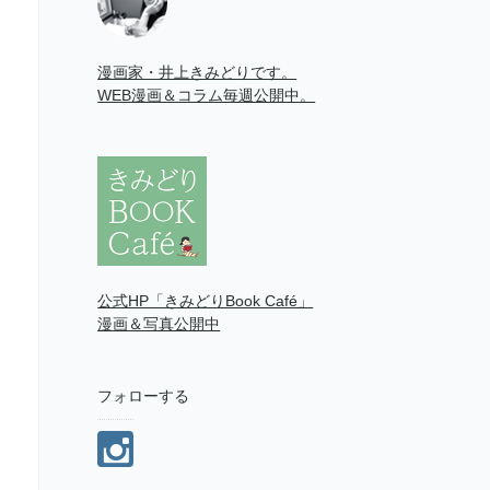
漫画家・井上きみどりです。
WEB漫画＆コラム毎週公開中。
公式HP「きみどりBook Café」
漫画＆写真公開中
フォローする