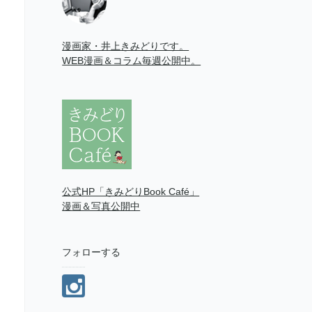
漫画家・井上きみどりです。
WEB漫画＆コラム毎週公開中。
公式HP「きみどりBook Café」
漫画＆写真公開中
フォローする