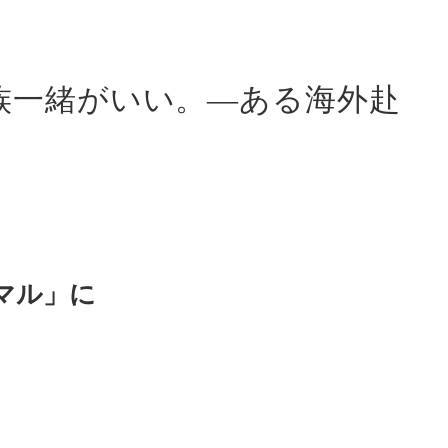
族一緒がいい。—ある海外赴
マル」に