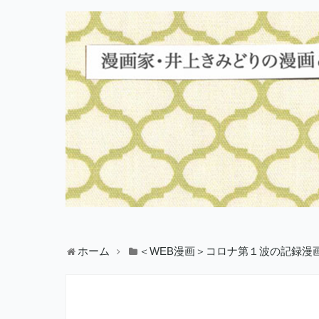
ホーム
＜WEB漫画＞コロナ第１波の記録漫