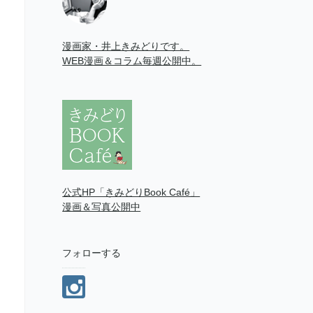
漫画家・井上きみどりです。
WEB漫画＆コラム毎週公開中。
公式HP「きみどりBook Café」
漫画＆写真公開中
フォローする