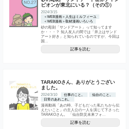
ピオンが東北にいる？（その①）
2024/3/15
＜WEB漫画＞人生はミルフィーユ
＜WEB漫画＞取材漫画いろいろ
砂の彫刻「サンドアート」って知ってます
か・・・？ 知人友人の間では「井上はサンド
アート好き」と知られているのですが、今回は
国...
記事を読む
TARAKOさん、ありがとうござい
ました。
2024/3/10
仕事のこと。
仙台のこと。
日常のあれこれ。
漫画動画「あの時、子どもだった私たちから伝
えたいこと」の主人公の一人を演じて下さった
TARAKOさん。 「仙台防災未来フォ...
記事を読む