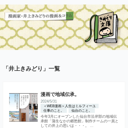
「
井上きみどり
」
一覧
漫画で地域伝承。
2024/5/31
＜WEB漫画＞人生はミルフィーユ
仕事のこと。
仙台のこと。
今年3月にオープンした仙台市沿岸部の地域伝
承館「蒲生なかの郷愁館」制作チームの一員と
しての井上の思いは・・・。 ...