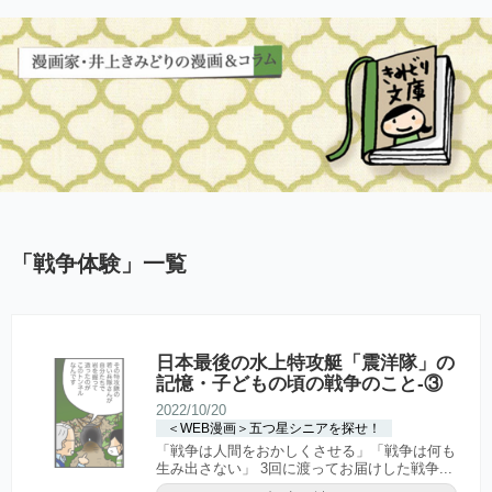
「
戦争体験
」
一覧
日本最後の水上特攻艇「震洋隊」の
記憶・子どもの頃の戦争のこと-③
2022/10/20
＜WEB漫画＞五つ星シニアを探せ！
「戦争は人間をおかしくさせる」「戦争は何も
生み出さない」 3回に渡ってお届けした戦争...