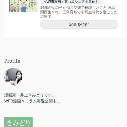
＜WEB漫画＞五つ星シニアを探せ！
14歳の女の子が仙台空襲で体験したこと 私は
関西生まれ、広島育ちで中高生時代を過ごした
広島で...
記事を読む
Profile
漫画家・井上きみどりです。
WEB漫画＆コラム毎週公開中。