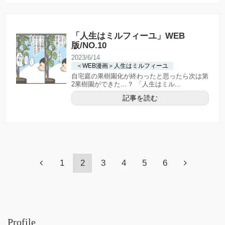
「人生はミルフィーユ」WEB
版/NO.10
2023/6/14
＜WEB漫画＞人生はミルフィーユ
自宅庭の果樹園化が終わったと思ったら次は第
2果樹園ができた…？ 「人生はミル...
記事を読む
1
2
3
4
5
6
Profile