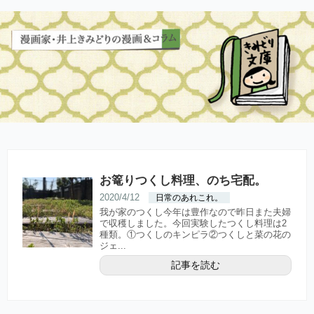
お篭りつくし料理、のち宅配。
2020/4/12
日常のあれこれ。
我が家のつくし今年は豊作なので昨日また夫婦
で収穫しました。今回実験したつくし料理は2
種類。①つくしのキンピラ②つくしと菜の花の
ジェ...
記事を読む